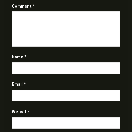
Comment
*
Name
*
Email
*
Website