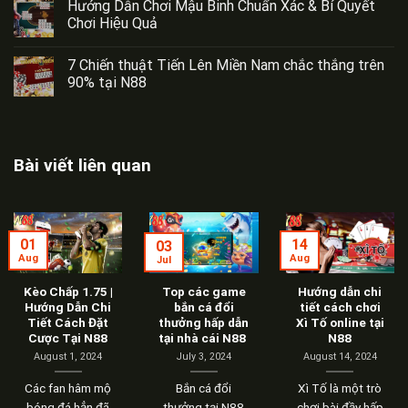
Hướng Dẫn Chơi Mậu Binh Chuẩn Xác & Bí Quyết
Chơi Hiệu Quả
7 Chiến thuật Tiến Lên Miền Nam chắc thắng trên
90% tại N88
Bài viết liên quan
01
14
03
Aug
Aug
Jul
Kèo Chấp 1.75 |
Top các game
Hướng dẫn chi
Hướng Dẫn Chi
bắn cá đổi
tiết cách chơi
Tiết Cách Đặt
thưởng hấp dẫn
Xì Tố online tại
Cược Tại N88
tại nhà cái N88
N88
August 1, 2024
July 3, 2024
August 14, 2024
Các fan hâm mộ
Bắn cá đổi
Xì Tố là một trò
bóng đá hẳn đã
thưởng tại N88
chơi bài đầy hấp