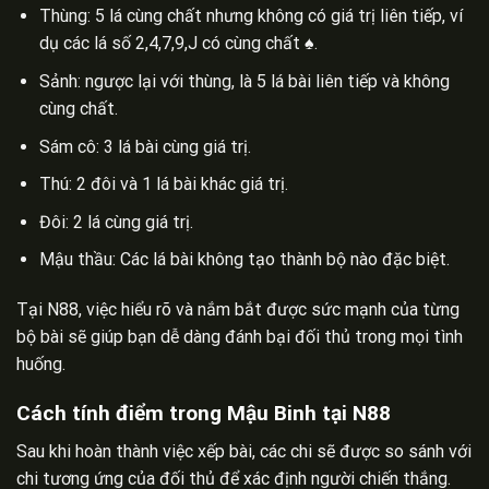
Thùng: 5 lá cùng chất nhưng không có giá trị liên tiếp, ví
dụ các lá số 2,4,7,9,J có cùng chất ♠.
Sảnh: ngược lại với thùng, là 5 lá bài liên tiếp và không
cùng chất.
Sám cô: 3 lá bài cùng giá trị.
Thú: 2 đôi và 1 lá bài khác giá trị.
Đôi: 2 lá cùng giá trị.
Mậu thầu: Các lá bài không tạo thành bộ nào đặc biệt.
Tại N88, việc hiểu rõ và nắm bắt được sức mạnh của từng
bộ bài sẽ giúp bạn dễ dàng đánh bại đối thủ trong mọi tình
huống.
Cách tính điểm trong Mậu Binh tại N88
Sau khi hoàn thành việc xếp bài, các chi sẽ được so sánh với
chi tương ứng của đối thủ để xác định người chiến thắng.