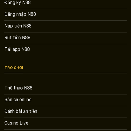
Đăng ký N88
Đăng nhập N88
Nạp tiền N88
Rút tiền N88
Tải app N88
TRÒ CHƠI
Thể thao N88
Bắn cá online
Đánh bài ăn tiền
Casino Live