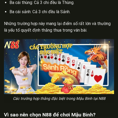
Ba cái thùng: Cả 3 chi đều là Thùng.
Ba cái sảnh: Cả 3 chi đều là Sảnh.
Những trường hợp này mang lại điểm số rất lớn và thường
là yếu tố quyết định thắng thua trong ván bài.
Các trường hợp thắng đặc biệt trong Mậu Binh tại N88
Vì sao nên chọn N88 để chơi Mậu Binh?