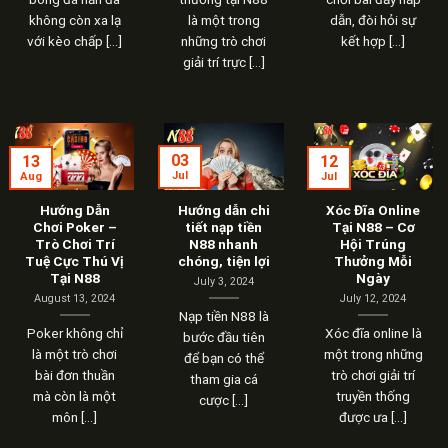
không còn xa lạ
là một trong
dẫn, đòi hỏi sự
với kèo chấp [...]
những trò chơi
kết hợp [...]
giải trí trực [...]
03
13
12
Jul
Aug
Jul
Hướng Dẫn
Hướng dẫn chi
Xóc Đĩa Online
Chơi Poker –
tiết nạp tiền
Tại N88 – Cơ
Trò Chơi Trí
N88 nhanh
Hội Trúng
Tuệ Cực Thú Vị
chóng, tiện lợi
Thưởng Mỗi
Tại N88
Ngày
July 3, 2024
August 13, 2024
July 12, 2024
Nạp tiền N88 là
Poker không chỉ
Xóc đĩa online là
bước đầu tiên
là một trò chơi
một trong những
để bạn có thể
bài đơn thuần
trò chơi giải trí
tham gia cá
mà còn là một
truyền thống
cược [...]
môn [...]
được ưa [...]