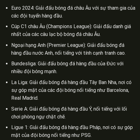
Euro 2024: Giải đấu bóng đá châu Âu với sự tham gia của
các đội tuyển hàng đầu.
Cúp C1 châu Âu (Champions League): Giải đấu danh giá
nhất của các câu lạc bộ bóng đá châu Âu.
Ngoại hạng Anh (Premier League): Giải đấu bóng đá
hàng đầu nước Anh, nổi tiếng với tính cạnh tranh cao.
Bundesliga: Giải đấu bóng đá hàng đầu của Đức với
nhiều đội bóng mạnh.
La Liga: Giải đấu bóng đá hàng đầu Tây Ban Nha, nơi có
sự góp mặt của các đội bóng nổi tiếng như Barcelona,
Real Madrid.
Serie A: Giải đấu bóng đá hàng đầu Ý, nổi tiếng với lối
chơi phòng ngự chặt chẽ.
Ligue 1: Giải đấu bóng đá hàng đầu Pháp, nơi có sự góp
mặt của đội bóng nổi tiếng như PSG.