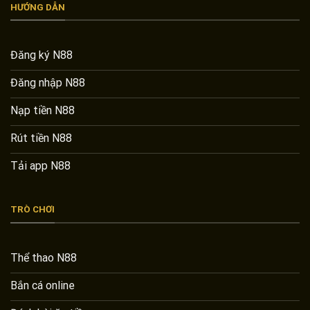
HƯỚNG DẪN
Đăng ký N88
Đăng nhập N88
Nạp tiền N88
Rút tiền N88
Tải app N88
TRÒ CHƠI
Thể thao N88
Bắn cá online