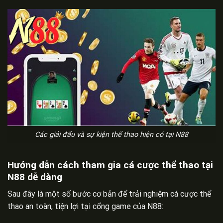
Các giải đấu và sự kiện thể thao hiện có tại N88
Hướng dẫn cách tham gia cá cược thể thao tại
N88 dễ dàng
Sau đây là một số bước cơ bản để trải nghiệm cá cược thể
thao an toàn, tiện lợi tại cổng game của N88: