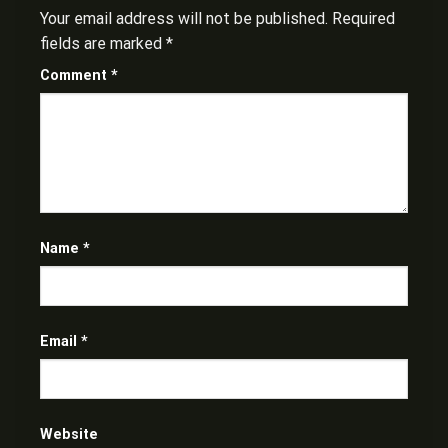
Your email address will not be published.
Required
fields are marked
*
Comment
*
Name
*
Email
*
Website