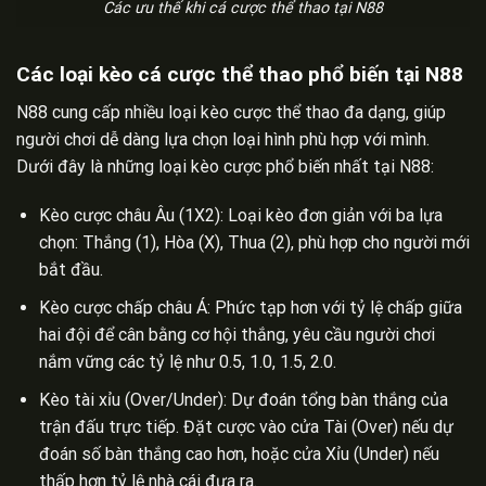
Các ưu thế khi cá cược thể thao tại N88
Các loại kèo cá cược thể thao phổ biến tại N88
N88 cung cấp nhiều loại kèo cược thể thao đa dạng, giúp
người chơi dễ dàng lựa chọn loại hình phù hợp với mình.
Dưới đây là những loại kèo cược phổ biến nhất tại N88:
Kèo cược châu Âu
(1X2): Loại kèo đơn giản với ba lựa
chọn: Thắng (1), Hòa (X), Thua (2), phù hợp cho người mới
bắt đầu.
Kèo cược chấp châu Á: Phức tạp hơn với tỷ lệ chấp giữa
hai đội để cân bằng cơ hội thắng, yêu cầu người chơi
nắm vững các tỷ lệ như 0.5, 1.0, 1.5, 2.0.
Kèo tài xỉu (Over/Under): Dự đoán tổng bàn thắng của
trận đấu trực tiếp. Đặt cược vào cửa Tài (Over) nếu dự
đoán số bàn thắng cao hơn, hoặc cửa Xỉu (Under) nếu
thấp hơn tỷ lệ nhà cái đưa ra.