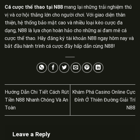
Cá cược thể thao tại N88
mang lại những trải nghiệm thú
vị và cơ hội thắng lớn cho người chơi. Với giao diện thân
thiện, hệ thống bảo mật cao và nhiều loại kèo cược đa
dạng, N88 là lựa chọn hoàn hảo cho những ai đam mê cá
cược thể thao. Hãy đăng ký tài khoản N88 ngay hôm nay và
bắt đầu hành trình cá cược đầy hấp dẫn cùng N88!
Hướng Dẫn Chi Tiết Cách Rút
Khám Phá Casino Online Cực
Tiền N88 Nhanh Chóng Và An
Đỉnh Ở Thiên Đường Giải Trí
Toàn
N88
Leave a Reply