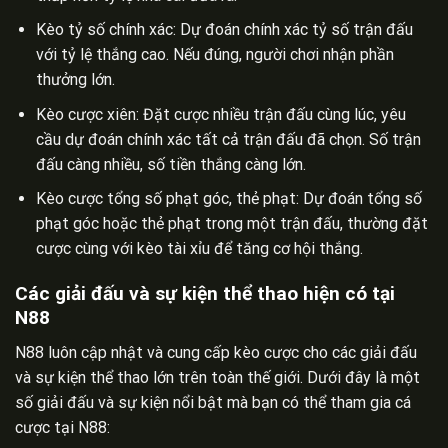
Kèo tỷ số chính xác: Dự đoán chính xác tỷ số trận đấu
với tỷ lệ thắng cao. Nếu đúng, người chơi nhận phần
thưởng lớn.
Kèo cược xiên: Đặt cược nhiều trận đấu cùng lúc, yêu
cầu dự đoán chính xác tất cả trận đấu đã chọn. Số trận
đấu càng nhiều, số tiền thắng càng lớn.
Kèo cược tổng số phạt góc, thẻ phạt: Dự đoán tổng số
phạt góc hoặc thẻ phạt trong một trận đấu, thường đặt
cược cùng với kèo tài xỉu để tăng cơ hội thắng.
Các giải đấu và sự kiện thể thao hiện có tại
N88
N88 luôn cập nhật và cung cấp kèo cược cho các giải đấu
và sự kiện thể thao lớn trên toàn thế giới. Dưới đây là một
số giải đấu và sự kiện nổi bật mà bạn có thể tham gia cá
cược tại N88: