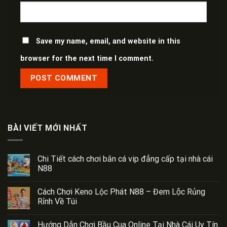
Save my name, email, and website in this
browser for the next time I comment.
BÀI VIẾT MỚI NHẤT
Chi Tiết cách chơi bắn cá vip đẳng cấp tại nhà cái
N88
Cách Chơi Keno Lộc Phát N88 – Đem Lộc Rủng
Rỉnh Về Túi
Hướng Dẫn Chơi Bầu Cua Online Tại Nhà Cái Uy Tín