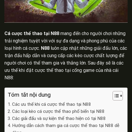
Cá cược thể thao tại N88
mang đến cho người chơi những
trải nghiệm tuyệt vời với sự đa dạng và phong phú của các
loại hình cá cược.
N88
luôn cập nhật những giải đấu lớn, các
trận đấu hấp dẫn và cung cấp các kèo cược chất lượng để
người chơi có thể tham gia và thắng lớn. Sau đây sẽ là các
ưu thế khi đặt cược thể thao tại cổng game của nhà cái
N88:
Tóm tắt nội dung
Các ưu thế khi cá cược thể thao tại N88
Các loại kèo cá cược thể thao phổ biến tại N88
Các giải đấu và sự kiện thể thao hiện có tại N88
Hướng dẫn cách tham gia cá cược thể thao tại N88 dễ