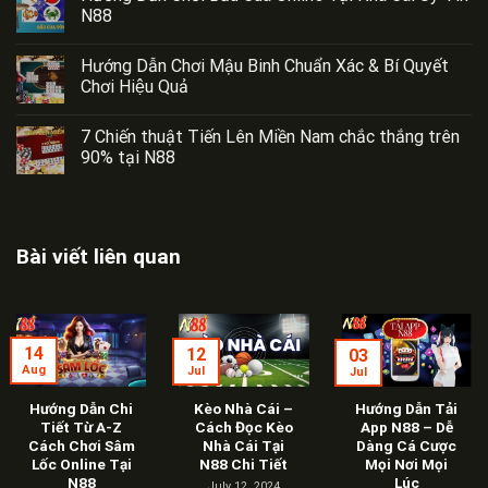
N88
Hướng Dẫn Chơi Mậu Binh Chuẩn Xác & Bí Quyết
Chơi Hiệu Quả
7 Chiến thuật Tiến Lên Miền Nam chắc thắng trên
90% tại N88
Bài viết liên quan
14
12
03
Aug
Jul
Jul
Hướng Dẫn Chi
Kèo Nhà Cái –
Hướng Dẫn Tải
Tiết Từ A-Z
Cách Đọc Kèo
App N88 – Dễ
Cách Chơi Sâm
Nhà Cái Tại
Dàng Cá Cược
Lốc Online Tại
N88 Chi Tiết
Mọi Nơi Mọi
N88
Lúc
July 12, 2024