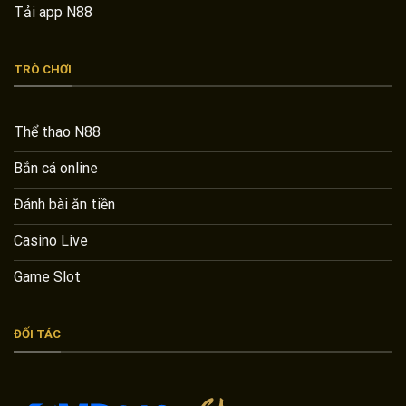
Tải app N88
TRÒ CHƠI
Thể thao N88
Bắn cá online
Đánh bài ăn tiền
Casino Live
Game Slot
ĐỐI TÁC