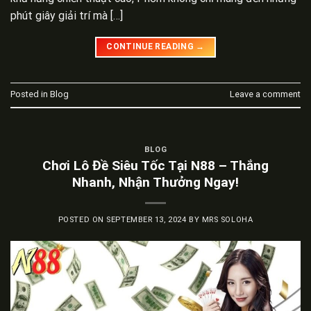
phút giây giải trí mà […]
CONTINUE READING
→
Posted in
Blog
Leave a comment
BLOG
Chơi Lô Đề Siêu Tốc Tại N88 – Thắng
Nhanh, Nhận Thưởng Ngay!
POSTED ON
SEPTEMBER 13, 2024
BY
MRS SOLOHA