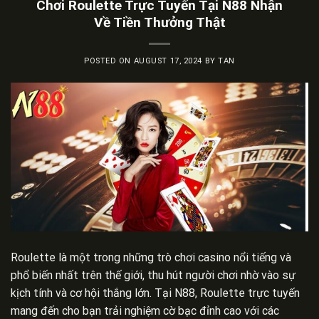
Chơi Roulette Trực Tuyến Tại N88 Nhận
Về Tiền Thưởng Thật
POSTED ON
AUGUST 17, 2024
BY
TAN
Roulette là một trong những trò chơi casino nổi tiếng và
phổ biến nhất trên thế giới, thu hút người chơi nhờ vào sự
kịch tính và cơ hội thắng lớn. Tại N88, Roulette trực tuyến
mang đến cho bạn trải nghiệm cờ bạc đỉnh cao với các