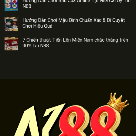
Hướng Dẫn Chơi Bầu Cua Online Tại Nhà Cái Uy Tín
N88
Hướng Dẫn Chơi Mậu Binh Chuẩn Xác & Bí Quyết
Chơi Hiệu Quả
7 Chiến thuật Tiến Lên Miền Nam chắc thắng trên
90% tại N88