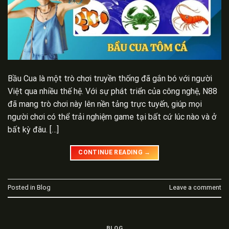
Bầu Cua là một trò chơi truyền thống đã gắn bó với người
Việt qua nhiều thế hệ. Với sự phát triển của công nghệ, N88
đã mang trò chơi này lên nền tảng trực tuyến, giúp mọi
người chơi có thể trải nghiệm game tại bất cứ lúc nào và ở
bất kỳ đâu. […]
CONTINUE READING
→
Posted in
Blog
Leave a comment
BLOG