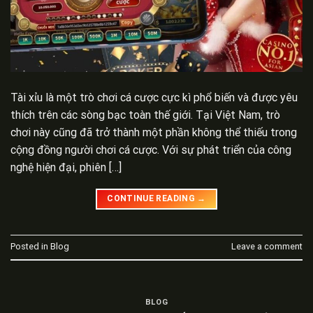
Tài xỉu là một trò chơi cá cược cực kì phổ biến và được yêu
thích trên các sòng bạc toàn thế giới. Tại Việt Nam, trò
chơi này cũng đã trở thành một phần không thể thiếu trong
cộng đồng người chơi cá cược. Với sự phát triển của công
nghệ hiện đại, phiên […]
CONTINUE READING
→
Posted in
Blog
Leave a comment
BLOG