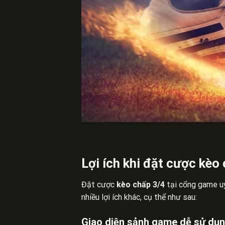
Lợi ích khi đặt cược kèo
Đặt cược
kèo chấp 3/4
tại cổng game uy
nhiều lợi ích khác, cụ thể như sau:
Giao diện sảnh game dễ sử dụ