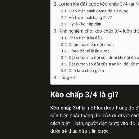
Lợi ích khi đặt cược kèo chấp 3/4 tại 
Giao diện sảnh game dễ sử dụng
Hỗ trợ khách hàng 24/7
Tỷ lệ kèo hấp dẫn
Kinh nghiệm chơi kèo chấp 3/4 luôn th
Phân tích trận đấu
Chọn thời điểm đặt cược
Theo dõi tỷ lệ ăn cược
Đặt cược vào đội cửa dưới khi đội đó c
Đặt cược vào đội cửa trên khi đội đó 
Chờ kèo chấp giảm
Tổng kết
Kèo chấp 3/4 là gì?
Kèo chấp 3/4
là một loại kèo trong đó độ
cửa trên phải thắng đội cửa dưới với các
cách biệt 1 bàn, người đặt cược vào đội
dưới sẽ thua nửa tiền cược.