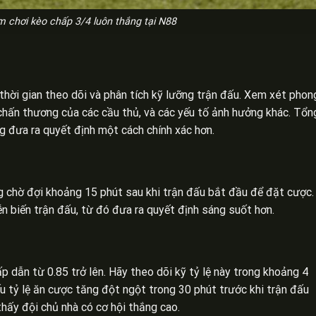
m chơi kèo chấp 3/4 luôn thắng tại N88
thời gian theo dõi và phân tích kỹ lưỡng trận đấu. Xem xét phon
h chấn thương của các cầu thủ, và các yếu tố ảnh hưởng khác. Tổn
g đưa ra quyết định một cách chính xác hơn.
 chờ đợi khoảng 15 phút sau khi trận đấu bắt đầu để đặt cược.
ễn biến trận đấu, từ đó đưa ra quyết định sáng suốt hơn.
p dẫn từ 0.85 trở lên. Hãy theo dõi kỹ tỷ lệ này trong khoảng 4
ếu tỷ lệ ăn cược tăng đột ngột trong 30 phút trước khi trận đấu
thấy đội chủ nhà có cơ hội thắng cao.