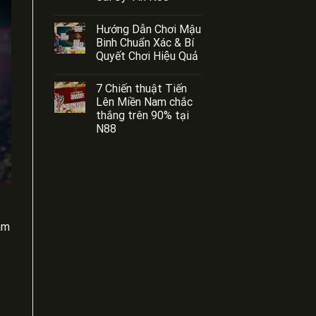
Hướng Dẫn Chơi Mậu
Binh Chuẩn Xác & Bí
Quyết Chơi Hiệu Quả
7 Chiến thuật Tiến
Lên Miền Nam chắc
thắng trên 90% tại
N88
ám