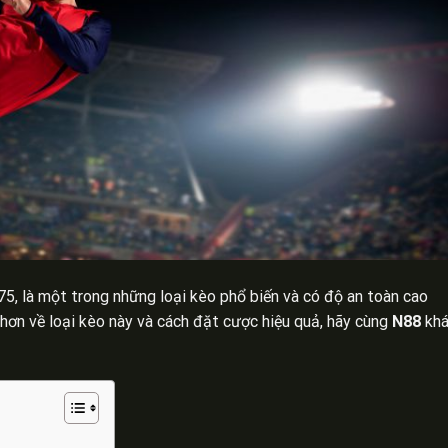
.75, là một trong những loại kèo phổ biến và có độ an toàn cao
 hơn về loại kèo này và cách đặt cược hiệu quả, hãy cùng
N88
kh