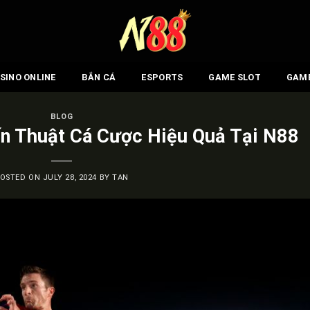
SINO ONLINE
BẮN CÁ
ESPORTS
GAME SLOT
GAME
BLOG
ến Thuật Cá Cược Hiệu Quả Tại N88
OSTED ON
JULY 28, 2024
BY
TAN