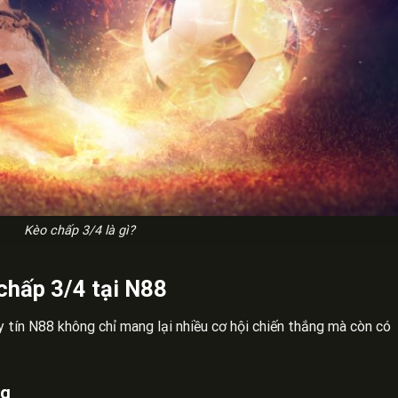
Kèo chấp 3/4 là gì?
 chấp 3/4 tại N88
 tín N88 không chỉ mang lại nhiều cơ hội chiến thắng mà còn có
ng